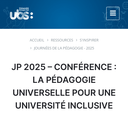
Aller
Aller
Aller
au
à
au
contenu
la
footer
navigation
principale
ACCUEIL
RESSOURCES
S'INSPIRER
JOURNÉES DE LA PÉDAGOGIE - 2025
JP 2025 – CONFÉRENCE :
LA PÉDAGOGIE
UNIVERSELLE POUR UNE
UNIVERSITÉ INCLUSIVE