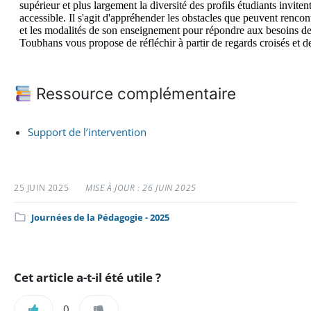
Ressource complémentaire
Support de l’intervention
25 JUIN 2025
MISE À JOUR : 26 JUIN 2025
Catégorie
Journées de la Pédagogie - 2025
:
Cet article a-t-il été utile ?
0