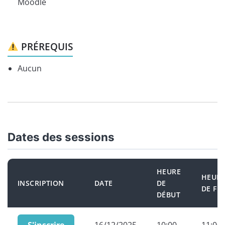
Moodle
PRÉREQUIS
Aucun
Dates des sessions
HEURE
HEUR
INSCRIPTION
DATE
DE
DE FIN
DÉBUT
S'inscrire
16/12/2025
10:00
11:00