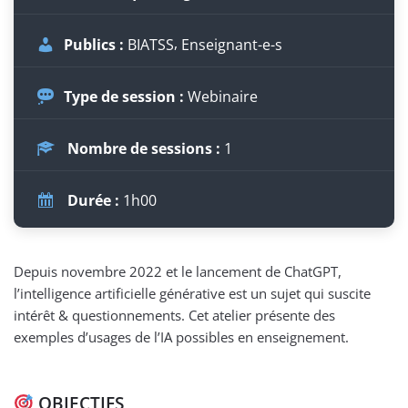
Publics :
BIATSS
Enseignant-e-s
Type de session :
Webinaire
Nombre de sessions :
1
Durée :
1h00
Depuis novembre 2022 et le lancement de ChatGPT,
l’intelligence artificielle générative est un sujet qui suscite
intérêt & questionnements. Cet atelier présente des
exemples d’usages de l’IA possibles en enseignement.
OBJECTIFS