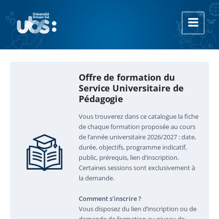
Aller
Aller
Aller
au
à
au
contenu
la
footer
navigation
principale
Offre de formation du
Service Universitaire de
Pédagogie
Vous trouverez dans ce catalogue la fiche
de chaque formation proposée au cours
de l’année universitaire 2026/2027 : date,
durée, objectifs, programme indicatif,
public, prérequis, lien d’inscription.
Certaines sessions sont exclusivement à
la demande.
Comment s’inscrire ?
Vous disposez du lien d’inscription ou de
demande de formation au niveau de