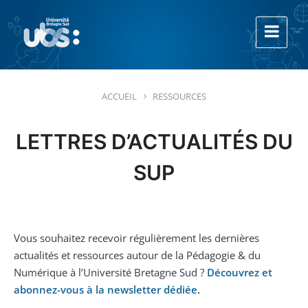
Aller
Aller
Aller
au
à
au
contenu
la
footer
navigation
principale
ACCUEIL
RESSOURCES
LETTRES D’ACTUALITÉS DU
SUP
Vous souhaitez recevoir régulièrement les dernières
actualités et ressources autour de la Pédagogie & du
Numérique à l’Université Bretagne Sud ?
Découvrez et
abonnez-vous à la newsletter dédiée
.