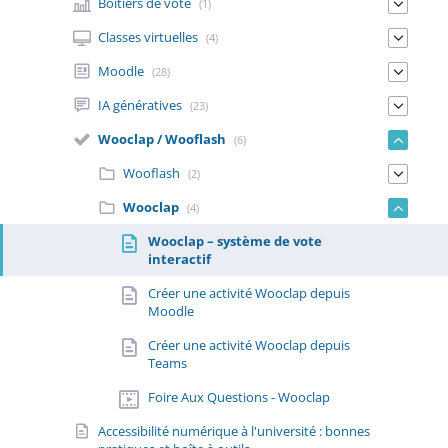
Boitiers de vote
(1)
Classes virtuelles
(4)
Moodle
(28)
IA génératives
(23)
Wooclap / Wooflash
(6)
Wooflash
(2)
Wooclap
(4)
Wooclap – système de vote
interactif
Créer une activité Wooclap depuis
Moodle
Créer une activité Wooclap depuis
Teams
Foire Aux Questions - Wooclap
Accessibilité numérique à l'université : bonnes