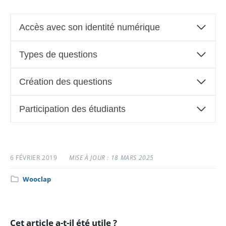
Accès avec son identité numérique
Types de questions
Création des questions
Participation des étudiants
6 FÉVRIER 2019
MISE À JOUR : 18 MARS 2025
Catégorie
Wooclap
:
Cet article a-t-il été utile ?