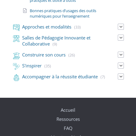
pratiques et boîte à outils
Bonnes pratiques d’usages des outils
numériques pour l’enseignement
Approches et modalités
(33)
Salles de Pédagogie Innovante et
Collaborative
(9)
Construire son cours
(26)
S'inspirer
(35)
Accompagner à la réussite étudiante
(7)
Accueil
Ressources
FAQ