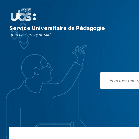
Aller
Aller
Aller
au
à
au
contenu
la
footer
navigation
principale
Service Universitaire de Pédagogie
Université Bretagne Sud
RECHERCHES