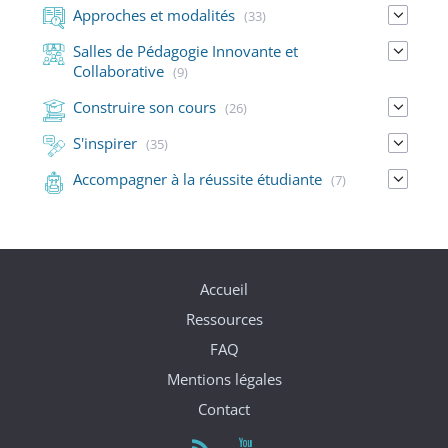
Approches et modalités
(33)
Salles de Pédagogie Innovante et
Collaborative
(9)
Construire son cours
(26)
S'inspirer
(35)
Accompagner à la réussite étudiante
(7)
Accueil
Ressources
FAQ
Mentions légales
Contact