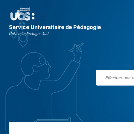
Aller
Aller
Aller
au
à
au
contenu
la
footer
navigation
principale
Service Universitaire de Pédagogie
Université Bretagne Sud
RECHERCHES