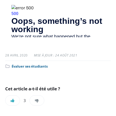
28 AVRIL 2020
MISE À JOUR : 24 AOÛT 2021
Catégorie
Évaluer ses étudiants
:
Cet article a-t-il été utile ?
3