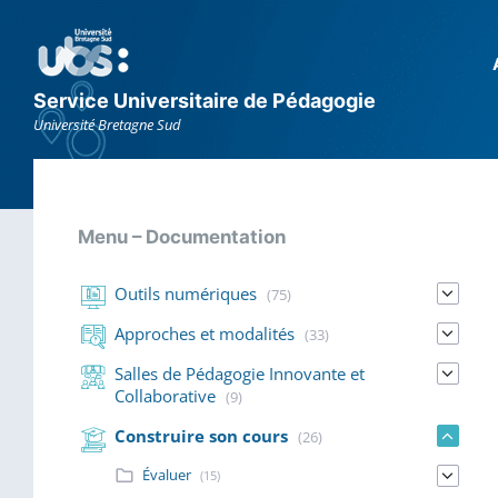
Aller
Aller
Aller
au
à
au
contenu
la
footer
navigation
principale
Service Universitaire de Pédagogie
Université Bretagne Sud
Menu – Documentation
Outils numériques
(75)
Approches et modalités
(33)
Salles de Pédagogie Innovante et
Collaborative
(9)
Construire son cours
(26)
Évaluer
(15)