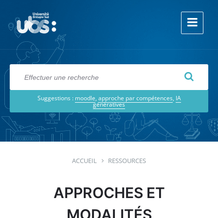
Aller
Aller
Aller
au
à
au
contenu
la
footer
navigation
principale
RECHERCHES
Suggestions :
moodle
,
approche par compétences
,
IA
génératives
ACCUEIL
RESSOURCES
APPROCHES ET
MODALITÉS