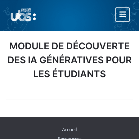
Aller
Aller
Aller
au
à
au
contenu
la
footer
navigation
principale
MODULE DE DÉCOUVERTE
DES IA GÉNÉRATIVES POUR
LES ÉTUDIANTS
Accueil
Ressources