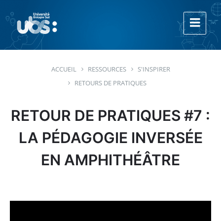
Aller
Aller
Aller
au
à
au
contenu
la
footer
navigation
principale
ACCUEIL
RESSOURCES
S'INSPIRER
RETOURS DE PRATIQUES
RETOUR DE PRATIQUES #7 :
LA PÉDAGOGIE INVERSÉE
EN AMPHITHÉÂTRE