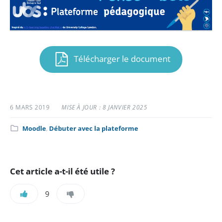
Télécharger le document
6 MARS 2019
MISE À JOUR : 8 JANVIER 2025
Catégorie
Moodle
,
Débuter avec la plateforme
:
Cet article a-t-il été utile ?
9