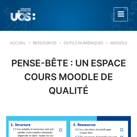
Aller
Aller
Aller
au
à
au
contenu
la
footer
navigation
principale
ACCUEIL
RESSOURCES
OUTILS NUMÉRIQUES
MOODLE
PENSE-BÊTE : UN ESPACE
COURS MOODLE DE
QUALITÉ