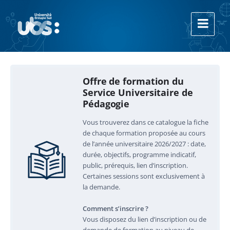
Aller
Aller
Aller
au
à
au
contenu
la
footer
navigation
principale
Offre de formation du
Service Universitaire de
Pédagogie
Vous trouverez dans ce catalogue la fiche
de chaque formation proposée au cours
de l’année universitaire 2026/2027 : date,
durée, objectifs, programme indicatif,
public, prérequis, lien d’inscription.
Certaines sessions sont exclusivement à
la demande.
Comment s’inscrire ?
Vous disposez du lien d’inscription ou de
demande de formation au niveau de