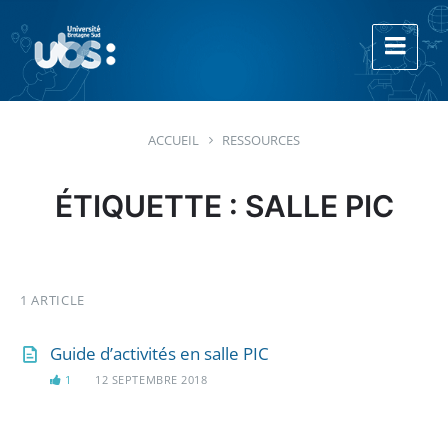
Aller
Aller
Aller
au
à
au
contenu
la
footer
navigation
principale
ACCUEIL
RESSOURCES
ÉTIQUETTE : SALLE PIC
1 ARTICLE
Guide d’activités en salle PIC
1
12 SEPTEMBRE 2018