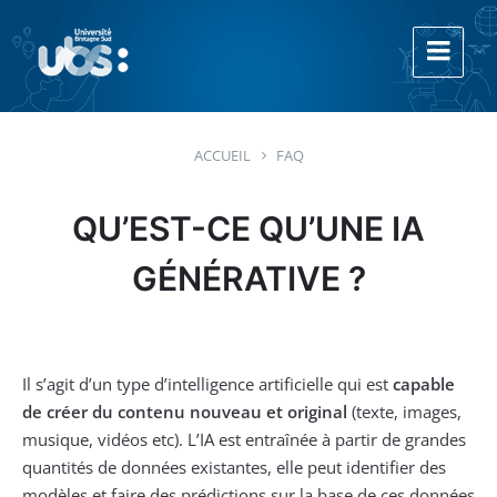
Aller
Aller
Aller
au
à
au
contenu
la
footer
navigation
principale
ACCUEIL
FAQ
QU’EST-CE QU’UNE IA
GÉNÉRATIVE ?
Il s’agit d’un type d’intelligence artificielle qui est
capable
de créer du contenu nouveau et original
(texte, images,
musique, vidéos etc). L’IA est entraînée à partir de grandes
quantités de données existantes, elle peut identifier des
modèles et faire des prédictions sur la base de ces données