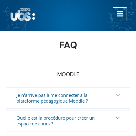
Aller
Aller
Aller
au
à
au
contenu
la
footer
navigation
principale
FAQ
MOODLE
Je n'arrive pas à me connecter à la
plateforme pédagogique Moodle ?
Quelle est la procédure pour créer un
espace de cours ?