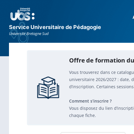
Aller
Aller
Aller
au
à
au
contenu
la
footer
navigation
principale
Service Universitaire de Pédagogie
Université Bretagne Sud
Offre de formation du
Vous trouverez dans ce catalogu
universitaire 2026/2027 : date, d
d’inscription. Certaines sessio
Comment s’inscrire ?
Vous disposez du lien d’inscrip
chaque fiche.